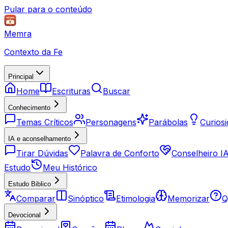
Pular para o conteúdo
Memra
Contexto da Fe
Principal
Home
Escrituras
Buscar
Conhecimento
Temas Críticos
Personagens
Parábolas
Curios
IA e aconselhamento
Tirar Dúvidas
Palavra de Conforto
Conselheiro I
Estudo
Meu Histórico
Estudo Biblico
Comparar
Sinóptico
Etimologia
Memorizar
Q
Devocional