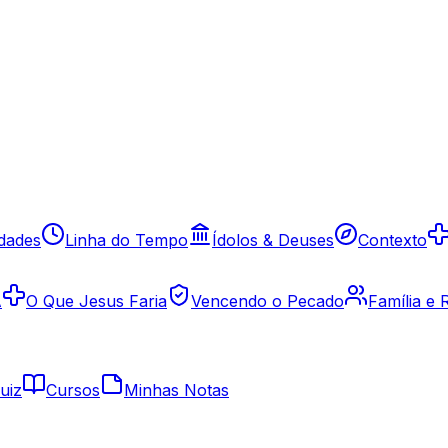
idades
Linha do Tempo
Ídolos & Deuses
Contexto
A
O Que Jesus Faria
Vencendo o Pecado
Família e
uiz
Cursos
Minhas Notas