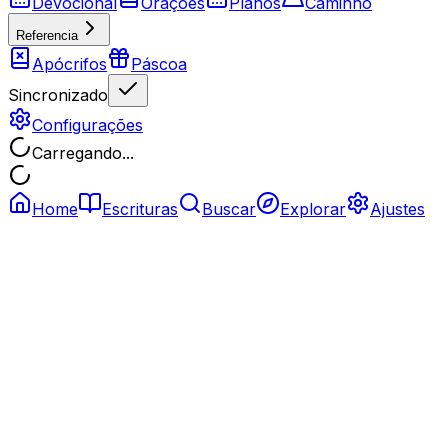
Devocional
Orações
Planos
Caminho
Referencia
Apócrifos
Páscoa
Sincronizado
Configurações
Carregando...
Home
Escrituras
Buscar
Explorar
Ajustes