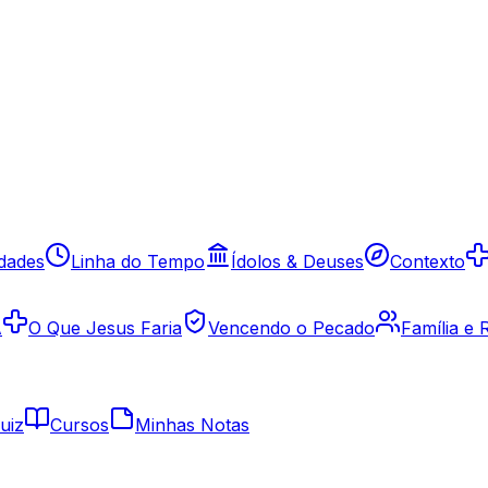
idades
Linha do Tempo
Ídolos & Deuses
Contexto
A
O Que Jesus Faria
Vencendo o Pecado
Família e
uiz
Cursos
Minhas Notas