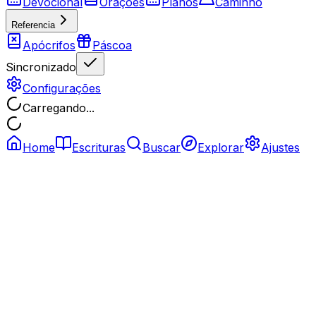
Devocional
Orações
Planos
Caminho
Referencia
Apócrifos
Páscoa
Sincronizado
Configurações
Carregando...
Home
Escrituras
Buscar
Explorar
Ajustes