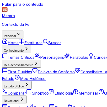
Pular para o conteúdo
Memra
Contexto da Fe
Principal
Home
Escrituras
Buscar
Conhecimento
Temas Críticos
Personagens
Parábolas
Curios
IA e aconselhamento
Tirar Dúvidas
Palavra de Conforto
Conselheiro I
Estudo
Meu Histórico
Estudo Biblico
Comparar
Sinóptico
Etimologia
Memorizar
Q
Devocional