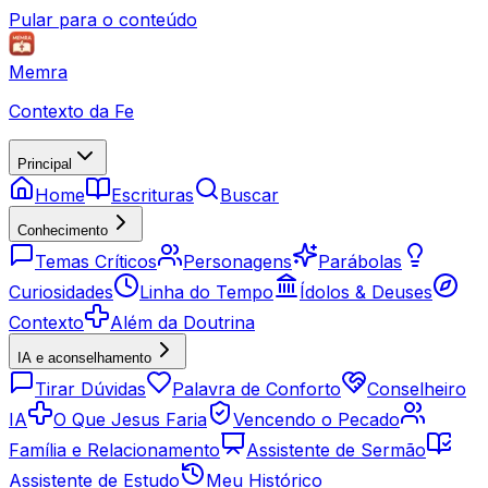
Pular para o conteúdo
Memra
Contexto da Fe
Principal
Home
Escrituras
Buscar
Conhecimento
Temas Críticos
Personagens
Parábolas
Curiosidades
Linha do Tempo
Ídolos & Deuses
Contexto
Além da Doutrina
IA e aconselhamento
Tirar Dúvidas
Palavra de Conforto
Conselheiro
IA
O Que Jesus Faria
Vencendo o Pecado
Família e Relacionamento
Assistente de Sermão
Assistente de Estudo
Meu Histórico