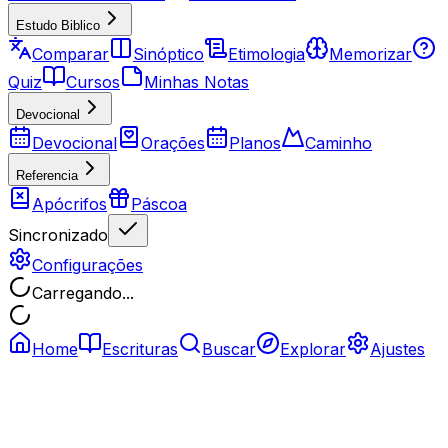
Estudo Biblico
Comparar
Sinóptico
Etimologia
Memorizar
Quiz
Cursos
Minhas Notas
Devocional
Devocional
Orações
Planos
Caminho
Referencia
Apócrifos
Páscoa
Sincronizado
Configurações
Carregando...
Home
Escrituras
Buscar
Explorar
Ajustes