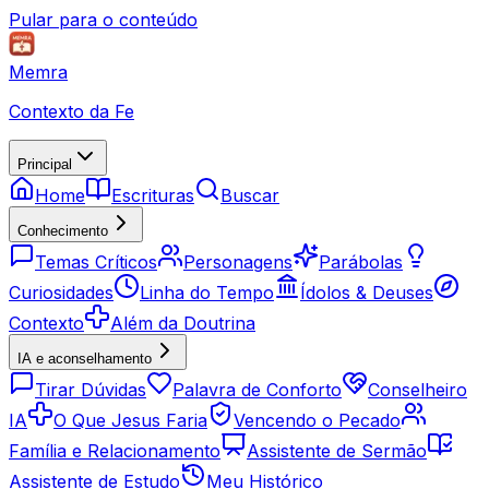
Pular para o conteúdo
Memra
Contexto da Fe
Principal
Home
Escrituras
Buscar
Conhecimento
Temas Críticos
Personagens
Parábolas
Curiosidades
Linha do Tempo
Ídolos & Deuses
Contexto
Além da Doutrina
IA e aconselhamento
Tirar Dúvidas
Palavra de Conforto
Conselheiro
IA
O Que Jesus Faria
Vencendo o Pecado
Família e Relacionamento
Assistente de Sermão
Assistente de Estudo
Meu Histórico