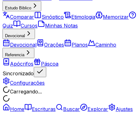
Estudo Biblico
Comparar
Sinóptico
Etimologia
Memorizar
Quiz
Cursos
Minhas Notas
Devocional
Devocional
Orações
Planos
Caminho
Referencia
Apócrifos
Páscoa
Sincronizado
Configurações
Carregando...
Home
Escrituras
Buscar
Explorar
Ajustes