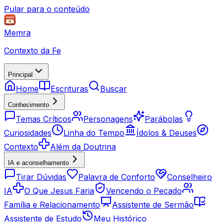
Pular para o conteúdo
Memra
Contexto da Fe
Principal
Home
Escrituras
Buscar
Conhecimento
Temas Críticos
Personagens
Parábolas
Curiosidades
Linha do Tempo
Ídolos & Deuses
Contexto
Além da Doutrina
IA e aconselhamento
Tirar Dúvidas
Palavra de Conforto
Conselheiro
IA
O Que Jesus Faria
Vencendo o Pecado
Família e Relacionamento
Assistente de Sermão
Assistente de Estudo
Meu Histórico