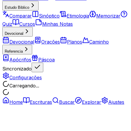
Estudo Biblico
Comparar
Sinóptico
Etimologia
Memorizar
Quiz
Cursos
Minhas Notas
Devocional
Devocional
Orações
Planos
Caminho
Referencia
Apócrifos
Páscoa
Sincronizado
Configurações
Carregando...
Home
Escrituras
Buscar
Explorar
Ajustes