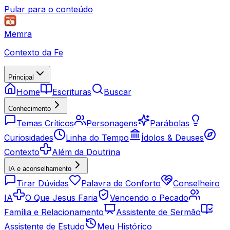
Pular para o conteúdo
Memra
Contexto da Fe
Principal
Home
Escrituras
Buscar
Conhecimento
Temas Críticos
Personagens
Parábolas
Curiosidades
Linha do Tempo
Ídolos & Deuses
Contexto
Além da Doutrina
IA e aconselhamento
Tirar Dúvidas
Palavra de Conforto
Conselheiro
IA
O Que Jesus Faria
Vencendo o Pecado
Família e Relacionamento
Assistente de Sermão
Assistente de Estudo
Meu Histórico