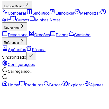
Estudo Biblico
Comparar
Sinóptico
Etimologia
Memorizar
Quiz
Cursos
Minhas Notas
Devocional
Devocional
Orações
Planos
Caminho
Referencia
Apócrifos
Páscoa
Sincronizado
Configurações
Carregando...
Home
Escrituras
Buscar
Explorar
Ajustes