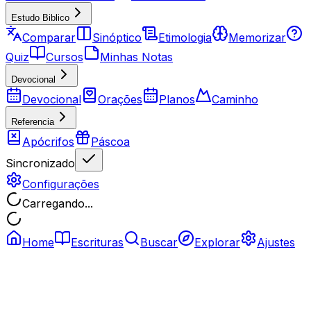
Estudo Biblico
Comparar
Sinóptico
Etimologia
Memorizar
Quiz
Cursos
Minhas Notas
Devocional
Devocional
Orações
Planos
Caminho
Referencia
Apócrifos
Páscoa
Sincronizado
Configurações
Carregando...
Home
Escrituras
Buscar
Explorar
Ajustes