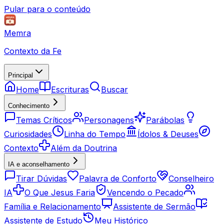
Pular para o conteúdo
Memra
Contexto da Fe
Principal
Home
Escrituras
Buscar
Conhecimento
Temas Críticos
Personagens
Parábolas
Curiosidades
Linha do Tempo
Ídolos & Deuses
Contexto
Além da Doutrina
IA e aconselhamento
Tirar Dúvidas
Palavra de Conforto
Conselheiro
IA
O Que Jesus Faria
Vencendo o Pecado
Família e Relacionamento
Assistente de Sermão
Assistente de Estudo
Meu Histórico