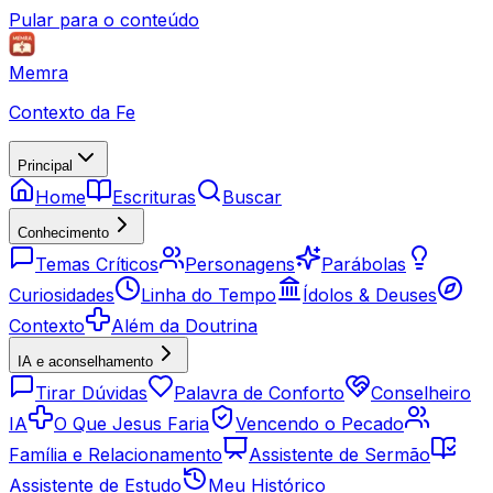
Pular para o conteúdo
Memra
Contexto da Fe
Principal
Home
Escrituras
Buscar
Conhecimento
Temas Críticos
Personagens
Parábolas
Curiosidades
Linha do Tempo
Ídolos & Deuses
Contexto
Além da Doutrina
IA e aconselhamento
Tirar Dúvidas
Palavra de Conforto
Conselheiro
IA
O Que Jesus Faria
Vencendo o Pecado
Família e Relacionamento
Assistente de Sermão
Assistente de Estudo
Meu Histórico