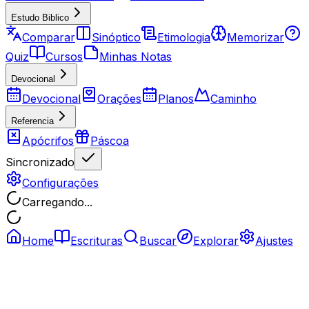
Estudo Biblico
Comparar
Sinóptico
Etimologia
Memorizar
Quiz
Cursos
Minhas Notas
Devocional
Devocional
Orações
Planos
Caminho
Referencia
Apócrifos
Páscoa
Sincronizado
Configurações
Carregando...
Home
Escrituras
Buscar
Explorar
Ajustes