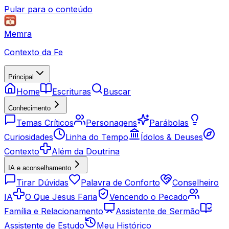
Pular para o conteúdo
Memra
Contexto da Fe
Principal
Home
Escrituras
Buscar
Conhecimento
Temas Críticos
Personagens
Parábolas
Curiosidades
Linha do Tempo
Ídolos & Deuses
Contexto
Além da Doutrina
IA e aconselhamento
Tirar Dúvidas
Palavra de Conforto
Conselheiro
IA
O Que Jesus Faria
Vencendo o Pecado
Família e Relacionamento
Assistente de Sermão
Assistente de Estudo
Meu Histórico