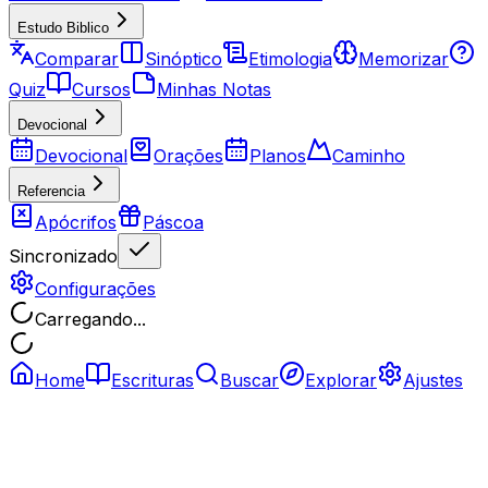
Estudo Biblico
Comparar
Sinóptico
Etimologia
Memorizar
Quiz
Cursos
Minhas Notas
Devocional
Devocional
Orações
Planos
Caminho
Referencia
Apócrifos
Páscoa
Sincronizado
Configurações
Carregando...
Home
Escrituras
Buscar
Explorar
Ajustes