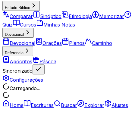
Estudo Biblico
Comparar
Sinóptico
Etimologia
Memorizar
Quiz
Cursos
Minhas Notas
Devocional
Devocional
Orações
Planos
Caminho
Referencia
Apócrifos
Páscoa
Sincronizado
Configurações
Carregando...
Home
Escrituras
Buscar
Explorar
Ajustes