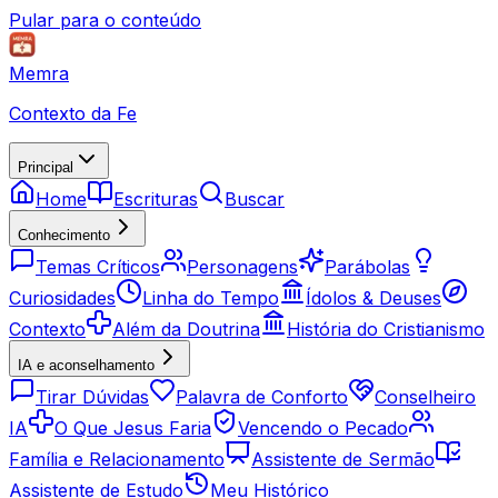
Pular para o conteúdo
Memra
Contexto da Fe
Principal
Home
Escrituras
Buscar
Conhecimento
Temas Críticos
Personagens
Parábolas
Curiosidades
Linha do Tempo
Ídolos & Deuses
Contexto
Além da Doutrina
História do Cristianismo
IA e aconselhamento
Tirar Dúvidas
Palavra de Conforto
Conselheiro
IA
O Que Jesus Faria
Vencendo o Pecado
Família e Relacionamento
Assistente de Sermão
Assistente de Estudo
Meu Histórico