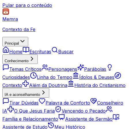
Pular para o conteúdo
Memra
Contexto da Fe
Principal
Home
Escrituras
Buscar
Conhecimento
Temas Críticos
Personagens
Parábolas
Curiosidades
Linha do Tempo
Ídolos & Deuses
Contexto
Além da Doutrina
História do Cristianismo
IA e aconselhamento
Tirar Dúvidas
Palavra de Conforto
Conselheiro
IA
O Que Jesus Faria
Vencendo o Pecado
Família e Relacionamento
Assistente de Sermão
Assistente de Estudo
Meu Histórico