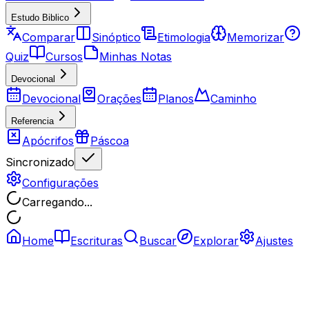
Estudo Biblico
Comparar
Sinóptico
Etimologia
Memorizar
Quiz
Cursos
Minhas Notas
Devocional
Devocional
Orações
Planos
Caminho
Referencia
Apócrifos
Páscoa
Sincronizado
Configurações
Carregando...
Home
Escrituras
Buscar
Explorar
Ajustes