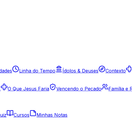
idades
Linha do Tempo
Ídolos & Deuses
Contexto
A
O Que Jesus Faria
Vencendo o Pecado
Família e
uiz
Cursos
Minhas Notas