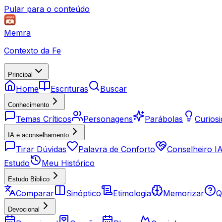
Pular para o conteúdo
Memra
Contexto da Fe
Principal
Home
Escrituras
Buscar
Conhecimento
Temas Críticos
Personagens
Parábolas
Curios
IA e aconselhamento
Tirar Dúvidas
Palavra de Conforto
Conselheiro I
Estudo
Meu Histórico
Estudo Biblico
Comparar
Sinóptico
Etimologia
Memorizar
Q
Devocional