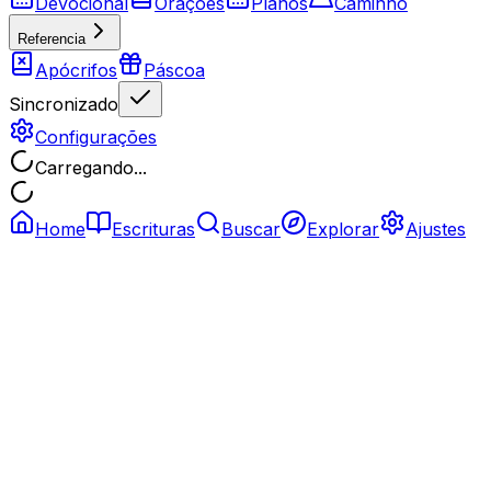
Devocional
Orações
Planos
Caminho
Referencia
Apócrifos
Páscoa
Sincronizado
Configurações
Carregando...
Home
Escrituras
Buscar
Explorar
Ajustes