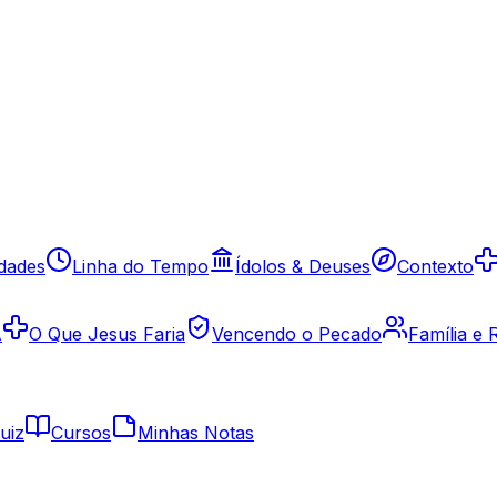
idades
Linha do Tempo
Ídolos & Deuses
Contexto
A
O Que Jesus Faria
Vencendo o Pecado
Família e
uiz
Cursos
Minhas Notas