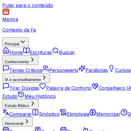
Pular para o conteúdo
Memra
Contexto da Fe
Principal
Home
Escrituras
Buscar
Conhecimento
Temas Críticos
Personagens
Parábolas
Curios
IA e aconselhamento
Tirar Dúvidas
Palavra de Conforto
Conselheiro I
Estudo
Meu Histórico
Estudo Biblico
Comparar
Sinóptico
Etimologia
Memorizar
Q
Devocional