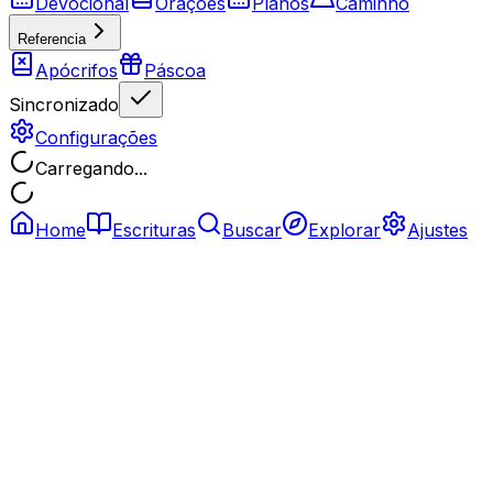
Devocional
Orações
Planos
Caminho
Referencia
Apócrifos
Páscoa
Sincronizado
Configurações
Carregando...
Home
Escrituras
Buscar
Explorar
Ajustes