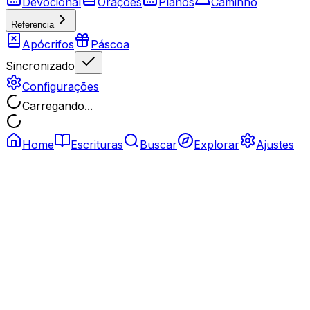
Devocional
Orações
Planos
Caminho
Referencia
Apócrifos
Páscoa
Sincronizado
Configurações
Carregando...
Home
Escrituras
Buscar
Explorar
Ajustes