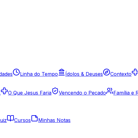
idades
Linha do Tempo
Ídolos & Deuses
Contexto
A
O Que Jesus Faria
Vencendo o Pecado
Família e
uiz
Cursos
Minhas Notas