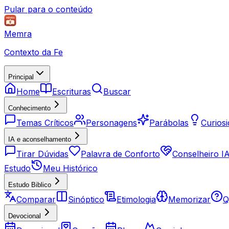
Pular para o conteúdo
Memra
Contexto da Fe
Principal
Home
Escrituras
Buscar
Conhecimento
Temas Críticos
Personagens
Parábolas
Curios
IA e aconselhamento
Tirar Dúvidas
Palavra de Conforto
Conselheiro I
Estudo
Meu Histórico
Estudo Biblico
Comparar
Sinóptico
Etimologia
Memorizar
Q
Devocional