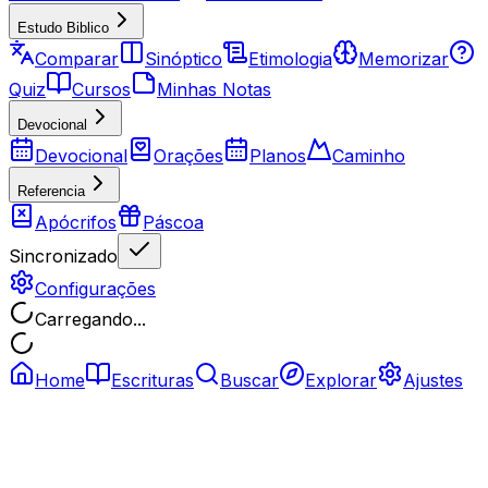
Estudo Biblico
Comparar
Sinóptico
Etimologia
Memorizar
Quiz
Cursos
Minhas Notas
Devocional
Devocional
Orações
Planos
Caminho
Referencia
Apócrifos
Páscoa
Sincronizado
Configurações
Carregando...
Home
Escrituras
Buscar
Explorar
Ajustes