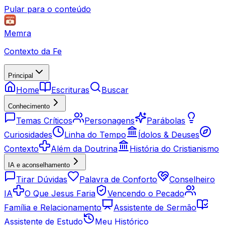
Pular para o conteúdo
Memra
Contexto da Fe
Principal
Home
Escrituras
Buscar
Conhecimento
Temas Críticos
Personagens
Parábolas
Curiosidades
Linha do Tempo
Ídolos & Deuses
Contexto
Além da Doutrina
História do Cristianismo
IA e aconselhamento
Tirar Dúvidas
Palavra de Conforto
Conselheiro
IA
O Que Jesus Faria
Vencendo o Pecado
Família e Relacionamento
Assistente de Sermão
Assistente de Estudo
Meu Histórico