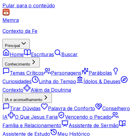
Pular para o conteúdo
Memra
Contexto da Fe
Principal
Home
Escrituras
Buscar
Conhecimento
Temas Críticos
Personagens
Parábolas
Curiosidades
Linha do Tempo
Ídolos & Deuses
Contexto
Além da Doutrina
IA e aconselhamento
Tirar Dúvidas
Palavra de Conforto
Conselheiro
IA
O Que Jesus Faria
Vencendo o Pecado
Família e Relacionamento
Assistente de Sermão
Assistente de Estudo
Meu Histórico