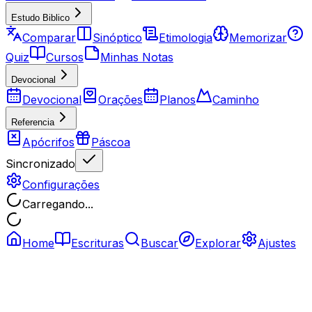
Estudo Biblico
Comparar
Sinóptico
Etimologia
Memorizar
Quiz
Cursos
Minhas Notas
Devocional
Devocional
Orações
Planos
Caminho
Referencia
Apócrifos
Páscoa
Sincronizado
Configurações
Carregando...
Home
Escrituras
Buscar
Explorar
Ajustes