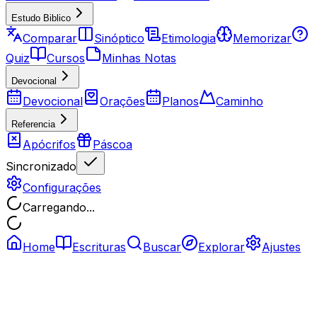
Estudo Biblico
Comparar
Sinóptico
Etimologia
Memorizar
Quiz
Cursos
Minhas Notas
Devocional
Devocional
Orações
Planos
Caminho
Referencia
Apócrifos
Páscoa
Sincronizado
Configurações
Carregando...
Home
Escrituras
Buscar
Explorar
Ajustes