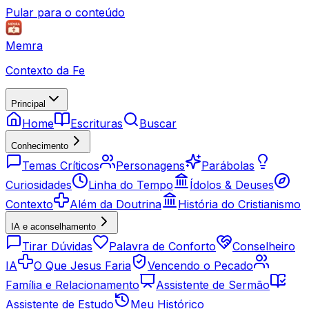
Pular para o conteúdo
Memra
Contexto da Fe
Principal
Home
Escrituras
Buscar
Conhecimento
Temas Críticos
Personagens
Parábolas
Curiosidades
Linha do Tempo
Ídolos & Deuses
Contexto
Além da Doutrina
História do Cristianismo
IA e aconselhamento
Tirar Dúvidas
Palavra de Conforto
Conselheiro
IA
O Que Jesus Faria
Vencendo o Pecado
Família e Relacionamento
Assistente de Sermão
Assistente de Estudo
Meu Histórico