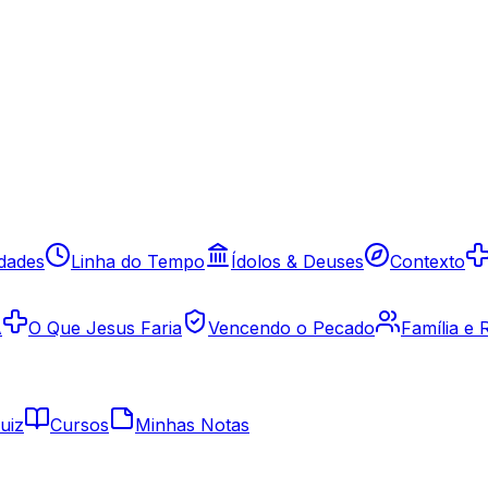
idades
Linha do Tempo
Ídolos & Deuses
Contexto
A
O Que Jesus Faria
Vencendo o Pecado
Família e
uiz
Cursos
Minhas Notas