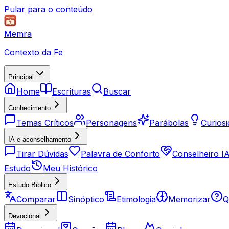
Pular para o conteúdo
Memra
Contexto da Fe
Principal
Home
Escrituras
Buscar
Conhecimento
Temas Críticos
Personagens
Parábolas
Curios
IA e aconselhamento
Tirar Dúvidas
Palavra de Conforto
Conselheiro I
Estudo
Meu Histórico
Estudo Biblico
Comparar
Sinóptico
Etimologia
Memorizar
Q
Devocional