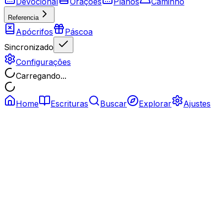
Devocional
Orações
Planos
Caminho
Referencia
Apócrifos
Páscoa
Sincronizado
Configurações
Carregando...
Home
Escrituras
Buscar
Explorar
Ajustes