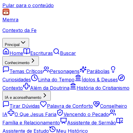
Pular para o conteúdo
Memra
Contexto da Fe
Principal
Home
Escrituras
Buscar
Conhecimento
Temas Críticos
Personagens
Parábolas
Curiosidades
Linha do Tempo
Ídolos & Deuses
Contexto
Além da Doutrina
História do Cristianismo
IA e aconselhamento
Tirar Dúvidas
Palavra de Conforto
Conselheiro
IA
O Que Jesus Faria
Vencendo o Pecado
Família e Relacionamento
Assistente de Sermão
Assistente de Estudo
Meu Histórico