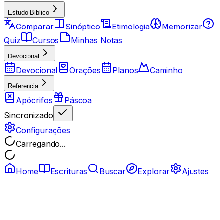
Estudo Biblico
Comparar
Sinóptico
Etimologia
Memorizar
Quiz
Cursos
Minhas Notas
Devocional
Devocional
Orações
Planos
Caminho
Referencia
Apócrifos
Páscoa
Sincronizado
Configurações
Carregando...
Home
Escrituras
Buscar
Explorar
Ajustes