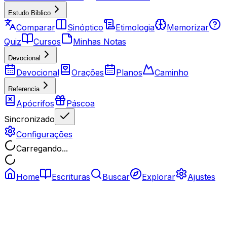
Estudo Biblico
Comparar
Sinóptico
Etimologia
Memorizar
Quiz
Cursos
Minhas Notas
Devocional
Devocional
Orações
Planos
Caminho
Referencia
Apócrifos
Páscoa
Sincronizado
Configurações
Carregando...
Home
Escrituras
Buscar
Explorar
Ajustes