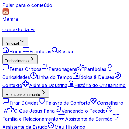
Pular para o conteúdo
Memra
Contexto da Fe
Principal
Home
Escrituras
Buscar
Conhecimento
Temas Críticos
Personagens
Parábolas
Curiosidades
Linha do Tempo
Ídolos & Deuses
Contexto
Além da Doutrina
História do Cristianismo
IA e aconselhamento
Tirar Dúvidas
Palavra de Conforto
Conselheiro
IA
O Que Jesus Faria
Vencendo o Pecado
Família e Relacionamento
Assistente de Sermão
Assistente de Estudo
Meu Histórico