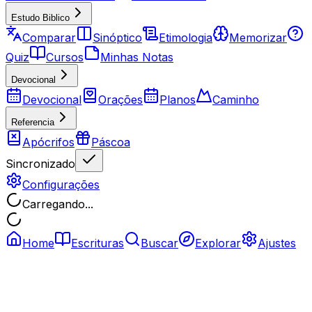
Estudo Biblico
Comparar
Sinóptico
Etimologia
Memorizar
Quiz
Cursos
Minhas Notas
Devocional
Devocional
Orações
Planos
Caminho
Referencia
Apócrifos
Páscoa
Sincronizado
Configurações
Carregando...
Home
Escrituras
Buscar
Explorar
Ajustes