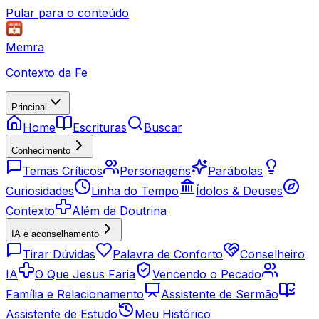
Pular para o conteúdo
Memra
Contexto da Fe
Principal
Home
Escrituras
Buscar
Conhecimento
Temas Críticos
Personagens
Parábolas
Curiosidades
Linha do Tempo
Ídolos & Deuses
Contexto
Além da Doutrina
IA e aconselhamento
Tirar Dúvidas
Palavra de Conforto
Conselheiro
IA
O Que Jesus Faria
Vencendo o Pecado
Família e Relacionamento
Assistente de Sermão
Assistente de Estudo
Meu Histórico