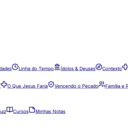
idades
Linha do Tempo
Ídolos & Deuses
Contexto
A
O Que Jesus Faria
Vencendo o Pecado
Família e
uiz
Cursos
Minhas Notas