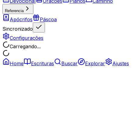
Devocional
Orações
Planos
Caminho
Referencia
Apócrifos
Páscoa
Sincronizado
Configurações
Carregando...
Home
Escrituras
Buscar
Explorar
Ajustes