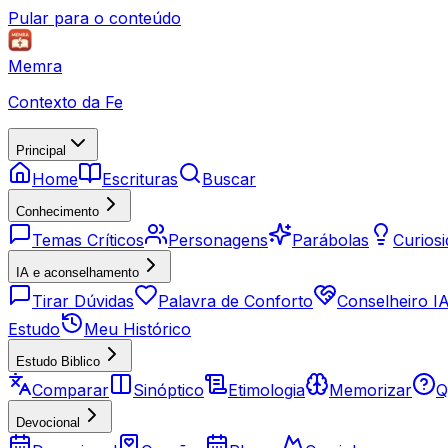
Pular para o conteúdo
Memra
Contexto da Fe
Principal
Home
Escrituras
Buscar
Conhecimento
Temas Críticos
Personagens
Parábolas
Curios
IA e aconselhamento
Tirar Dúvidas
Palavra de Conforto
Conselheiro I
Estudo
Meu Histórico
Estudo Biblico
Comparar
Sinóptico
Etimologia
Memorizar
Q
Devocional