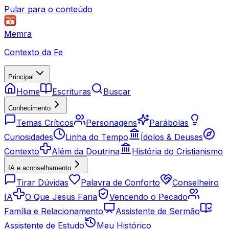
Pular para o conteúdo
Memra
Contexto da Fe
Principal
Home
Escrituras
Buscar
Conhecimento
Temas Críticos
Personagens
Parábolas
Curiosidades
Linha do Tempo
Ídolos & Deuses
Contexto
Além da Doutrina
História do Cristianismo
IA e aconselhamento
Tirar Dúvidas
Palavra de Conforto
Conselheiro
IA
O Que Jesus Faria
Vencendo o Pecado
Família e Relacionamento
Assistente de Sermão
Assistente de Estudo
Meu Histórico