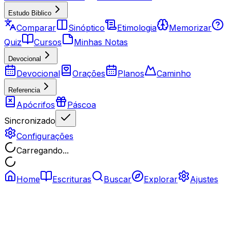
Estudo Biblico
Comparar
Sinóptico
Etimologia
Memorizar
Quiz
Cursos
Minhas Notas
Devocional
Devocional
Orações
Planos
Caminho
Referencia
Apócrifos
Páscoa
Sincronizado
Configurações
Carregando...
Home
Escrituras
Buscar
Explorar
Ajustes