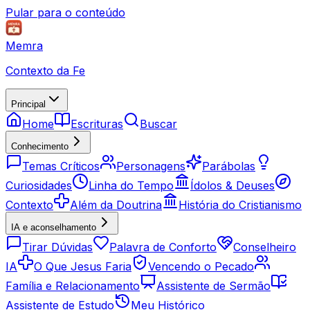
Pular para o conteúdo
Memra
Contexto da Fe
Principal
Home
Escrituras
Buscar
Conhecimento
Temas Críticos
Personagens
Parábolas
Curiosidades
Linha do Tempo
Ídolos & Deuses
Contexto
Além da Doutrina
História do Cristianismo
IA e aconselhamento
Tirar Dúvidas
Palavra de Conforto
Conselheiro
IA
O Que Jesus Faria
Vencendo o Pecado
Família e Relacionamento
Assistente de Sermão
Assistente de Estudo
Meu Histórico