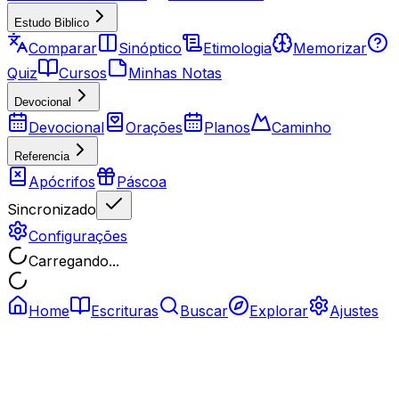
Estudo Biblico
Comparar
Sinóptico
Etimologia
Memorizar
Quiz
Cursos
Minhas Notas
Devocional
Devocional
Orações
Planos
Caminho
Referencia
Apócrifos
Páscoa
Sincronizado
Configurações
Carregando...
Home
Escrituras
Buscar
Explorar
Ajustes