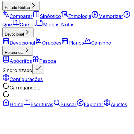
Estudo Biblico
Comparar
Sinóptico
Etimologia
Memorizar
Quiz
Cursos
Minhas Notas
Devocional
Devocional
Orações
Planos
Caminho
Referencia
Apócrifos
Páscoa
Sincronizado
Configurações
Carregando...
Home
Escrituras
Buscar
Explorar
Ajustes