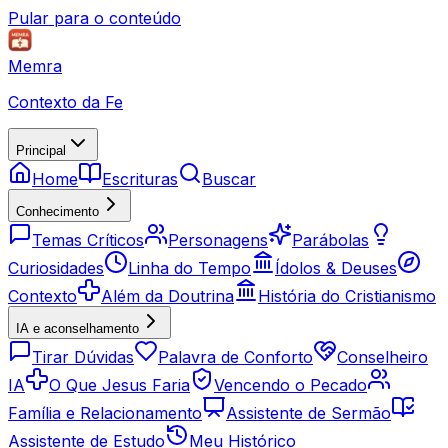
Pular para o conteúdo
Memra
Contexto da Fe
Principal
Home
Escrituras
Buscar
Conhecimento
Temas Críticos
Personagens
Parábolas
Curiosidades
Linha do Tempo
Ídolos & Deuses
Contexto
Além da Doutrina
História do Cristianismo
IA e aconselhamento
Tirar Dúvidas
Palavra de Conforto
Conselheiro
IA
O Que Jesus Faria
Vencendo o Pecado
Família e Relacionamento
Assistente de Sermão
Assistente de Estudo
Meu Histórico