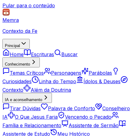
Pular para o conteúdo
Memra
Contexto da Fe
Principal
Home
Escrituras
Buscar
Conhecimento
Temas Críticos
Personagens
Parábolas
Curiosidades
Linha do Tempo
Ídolos & Deuses
Contexto
Além da Doutrina
IA e aconselhamento
Tirar Dúvidas
Palavra de Conforto
Conselheiro
IA
O Que Jesus Faria
Vencendo o Pecado
Família e Relacionamento
Assistente de Sermão
Assistente de Estudo
Meu Histórico