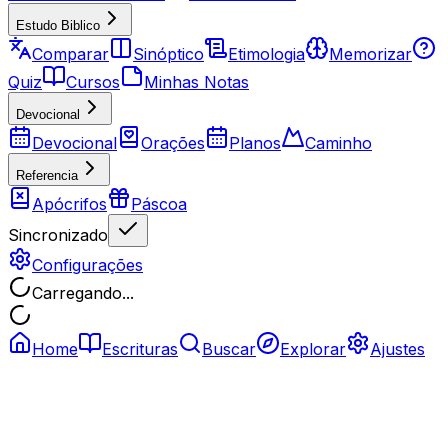
Estudo Biblico
Comparar
Sinóptico
Etimologia
Memorizar
Quiz
Cursos
Minhas Notas
Devocional
Devocional
Orações
Planos
Caminho
Referencia
Apócrifos
Páscoa
Sincronizado
Configurações
Carregando...
Home
Escrituras
Buscar
Explorar
Ajustes