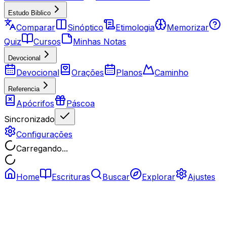
Estudo Biblico
Comparar
Sinóptico
Etimologia
Memorizar
Quiz
Cursos
Minhas Notas
Devocional
Devocional
Orações
Planos
Caminho
Referencia
Apócrifos
Páscoa
Sincronizado
Configurações
Carregando...
Home
Escrituras
Buscar
Explorar
Ajustes