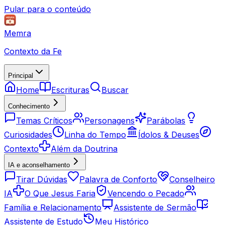
Pular para o conteúdo
Memra
Contexto da Fe
Principal
Home
Escrituras
Buscar
Conhecimento
Temas Críticos
Personagens
Parábolas
Curiosidades
Linha do Tempo
Ídolos & Deuses
Contexto
Além da Doutrina
IA e aconselhamento
Tirar Dúvidas
Palavra de Conforto
Conselheiro
IA
O Que Jesus Faria
Vencendo o Pecado
Família e Relacionamento
Assistente de Sermão
Assistente de Estudo
Meu Histórico