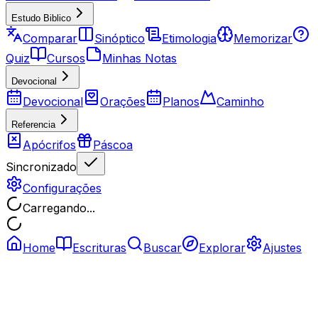
Estudo Biblico
Comparar
Sinóptico
Etimologia
Memorizar
Quiz
Cursos
Minhas Notas
Devocional
Devocional
Orações
Planos
Caminho
Referencia
Apócrifos
Páscoa
Sincronizado
Configurações
Carregando...
Home
Escrituras
Buscar
Explorar
Ajustes