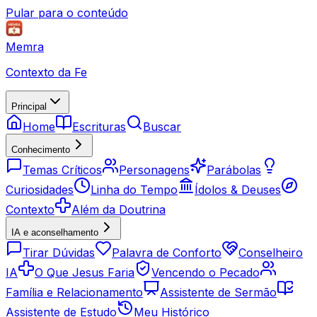
Pular para o conteúdo
Memra
Contexto da Fe
Principal
Home
Escrituras
Buscar
Conhecimento
Temas Críticos
Personagens
Parábolas
Curiosidades
Linha do Tempo
Ídolos & Deuses
Contexto
Além da Doutrina
IA e aconselhamento
Tirar Dúvidas
Palavra de Conforto
Conselheiro
IA
O Que Jesus Faria
Vencendo o Pecado
Família e Relacionamento
Assistente de Sermão
Assistente de Estudo
Meu Histórico