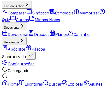
Estudo Biblico
Comparar
Sinóptico
Etimologia
Memorizar
Quiz
Cursos
Minhas Notas
Devocional
Devocional
Orações
Planos
Caminho
Referencia
Apócrifos
Páscoa
Sincronizado
Configurações
Carregando...
Home
Escrituras
Buscar
Explorar
Ajustes