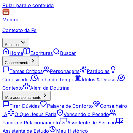
Pular para o conteúdo
Memra
Contexto da Fe
Principal
Home
Escrituras
Buscar
Conhecimento
Temas Críticos
Personagens
Parábolas
Curiosidades
Linha do Tempo
Ídolos & Deuses
Contexto
Além da Doutrina
IA e aconselhamento
Tirar Dúvidas
Palavra de Conforto
Conselheiro
IA
O Que Jesus Faria
Vencendo o Pecado
Família e Relacionamento
Assistente de Sermão
Assistente de Estudo
Meu Histórico