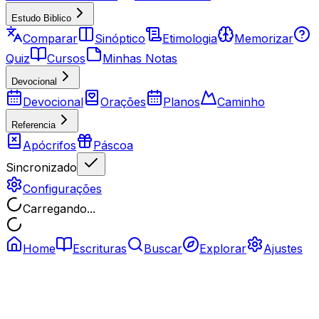
Estudo Biblico
Comparar
Sinóptico
Etimologia
Memorizar
Quiz
Cursos
Minhas Notas
Devocional
Devocional
Orações
Planos
Caminho
Referencia
Apócrifos
Páscoa
Sincronizado
Configurações
Carregando...
Home
Escrituras
Buscar
Explorar
Ajustes