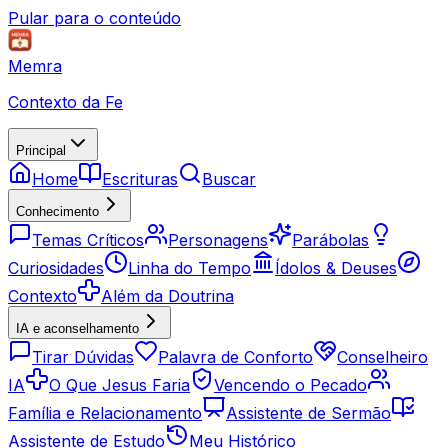
Pular para o conteúdo
Memra
Contexto da Fe
Principal
Home
Escrituras
Buscar
Conhecimento
Temas Críticos
Personagens
Parábolas
Curiosidades
Linha do Tempo
Ídolos & Deuses
Contexto
Além da Doutrina
IA e aconselhamento
Tirar Dúvidas
Palavra de Conforto
Conselheiro
IA
O Que Jesus Faria
Vencendo o Pecado
Família e Relacionamento
Assistente de Sermão
Assistente de Estudo
Meu Histórico