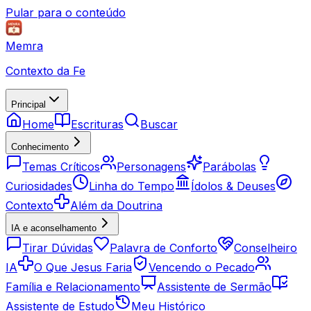
Pular para o conteúdo
Memra
Contexto da Fe
Principal
Home
Escrituras
Buscar
Conhecimento
Temas Críticos
Personagens
Parábolas
Curiosidades
Linha do Tempo
Ídolos & Deuses
Contexto
Além da Doutrina
IA e aconselhamento
Tirar Dúvidas
Palavra de Conforto
Conselheiro
IA
O Que Jesus Faria
Vencendo o Pecado
Família e Relacionamento
Assistente de Sermão
Assistente de Estudo
Meu Histórico