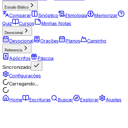
Estudo Biblico
Comparar
Sinóptico
Etimologia
Memorizar
Quiz
Cursos
Minhas Notas
Devocional
Devocional
Orações
Planos
Caminho
Referencia
Apócrifos
Páscoa
Sincronizado
Configurações
Carregando...
Home
Escrituras
Buscar
Explorar
Ajustes