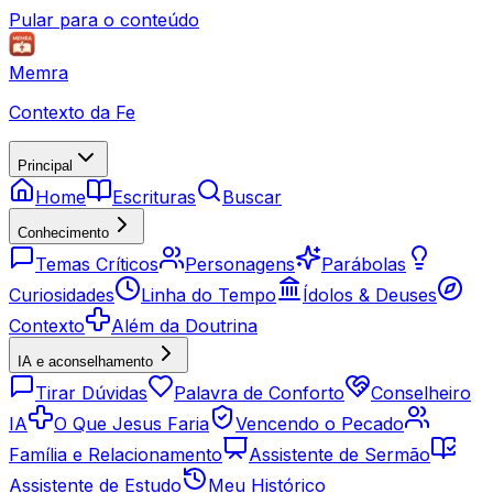
Pular para o conteúdo
Memra
Contexto da Fe
Principal
Home
Escrituras
Buscar
Conhecimento
Temas Críticos
Personagens
Parábolas
Curiosidades
Linha do Tempo
Ídolos & Deuses
Contexto
Além da Doutrina
IA e aconselhamento
Tirar Dúvidas
Palavra de Conforto
Conselheiro
IA
O Que Jesus Faria
Vencendo o Pecado
Família e Relacionamento
Assistente de Sermão
Assistente de Estudo
Meu Histórico