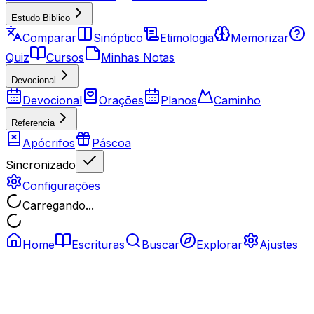
Estudo Biblico
Comparar
Sinóptico
Etimologia
Memorizar
Quiz
Cursos
Minhas Notas
Devocional
Devocional
Orações
Planos
Caminho
Referencia
Apócrifos
Páscoa
Sincronizado
Configurações
Carregando...
Home
Escrituras
Buscar
Explorar
Ajustes