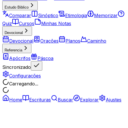
Estudo Biblico
Comparar
Sinóptico
Etimologia
Memorizar
Quiz
Cursos
Minhas Notas
Devocional
Devocional
Orações
Planos
Caminho
Referencia
Apócrifos
Páscoa
Sincronizado
Configurações
Carregando...
Home
Escrituras
Buscar
Explorar
Ajustes