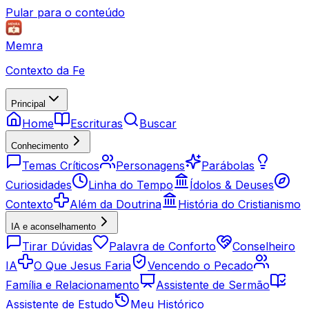
Pular para o conteúdo
Memra
Contexto da Fe
Principal
Home
Escrituras
Buscar
Conhecimento
Temas Críticos
Personagens
Parábolas
Curiosidades
Linha do Tempo
Ídolos & Deuses
Contexto
Além da Doutrina
História do Cristianismo
IA e aconselhamento
Tirar Dúvidas
Palavra de Conforto
Conselheiro
IA
O Que Jesus Faria
Vencendo o Pecado
Família e Relacionamento
Assistente de Sermão
Assistente de Estudo
Meu Histórico