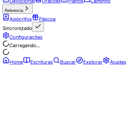
Devocional
Orações
Planos
Caminho
Referencia
Apócrifos
Páscoa
Sincronizado
Configurações
Carregando...
Home
Escrituras
Buscar
Explorar
Ajustes