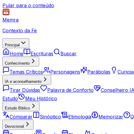
Pular para o conteúdo
Memra
Contexto da Fe
Principal
Home
Escrituras
Buscar
Conhecimento
Temas Críticos
Personagens
Parábolas
Curios
IA e aconselhamento
Tirar Dúvidas
Palavra de Conforto
Conselheiro I
Estudo
Meu Histórico
Estudo Biblico
Comparar
Sinóptico
Etimologia
Memorizar
Q
Devocional