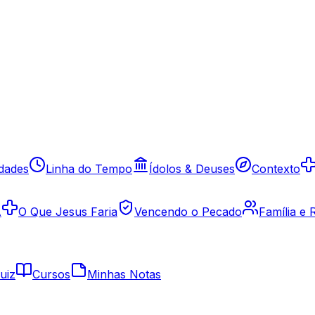
idades
Linha do Tempo
Ídolos & Deuses
Contexto
A
O Que Jesus Faria
Vencendo o Pecado
Família e
uiz
Cursos
Minhas Notas