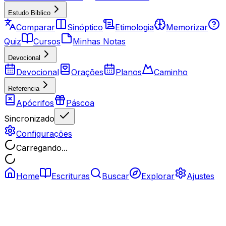
Estudo Biblico
Comparar
Sinóptico
Etimologia
Memorizar
Quiz
Cursos
Minhas Notas
Devocional
Devocional
Orações
Planos
Caminho
Referencia
Apócrifos
Páscoa
Sincronizado
Configurações
Carregando...
Home
Escrituras
Buscar
Explorar
Ajustes