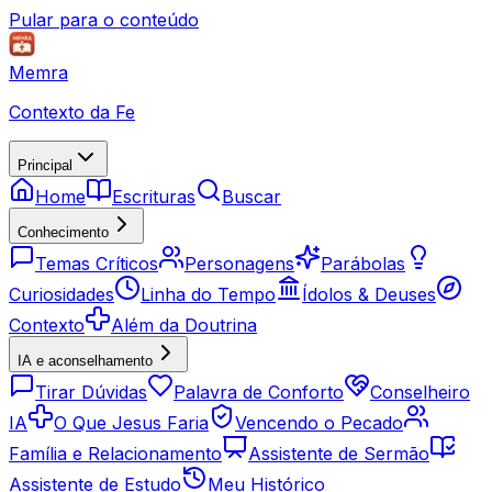
Pular para o conteúdo
Memra
Contexto da Fe
Principal
Home
Escrituras
Buscar
Conhecimento
Temas Críticos
Personagens
Parábolas
Curiosidades
Linha do Tempo
Ídolos & Deuses
Contexto
Além da Doutrina
IA e aconselhamento
Tirar Dúvidas
Palavra de Conforto
Conselheiro
IA
O Que Jesus Faria
Vencendo o Pecado
Família e Relacionamento
Assistente de Sermão
Assistente de Estudo
Meu Histórico