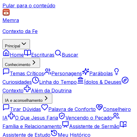
Pular para o conteúdo
Memra
Contexto da Fe
Principal
Home
Escrituras
Buscar
Conhecimento
Temas Críticos
Personagens
Parábolas
Curiosidades
Linha do Tempo
Ídolos & Deuses
Contexto
Além da Doutrina
IA e aconselhamento
Tirar Dúvidas
Palavra de Conforto
Conselheiro
IA
O Que Jesus Faria
Vencendo o Pecado
Família e Relacionamento
Assistente de Sermão
Assistente de Estudo
Meu Histórico