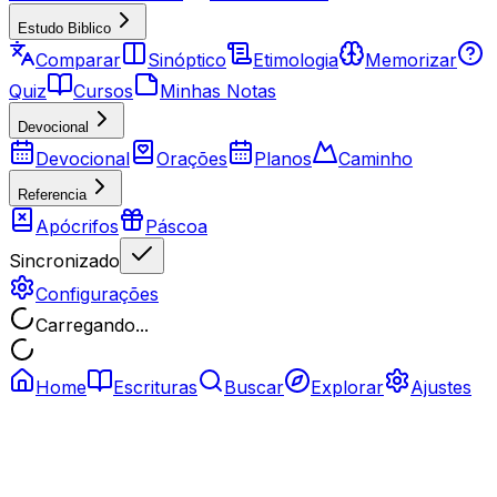
Estudo Biblico
Comparar
Sinóptico
Etimologia
Memorizar
Quiz
Cursos
Minhas Notas
Devocional
Devocional
Orações
Planos
Caminho
Referencia
Apócrifos
Páscoa
Sincronizado
Configurações
Carregando...
Home
Escrituras
Buscar
Explorar
Ajustes