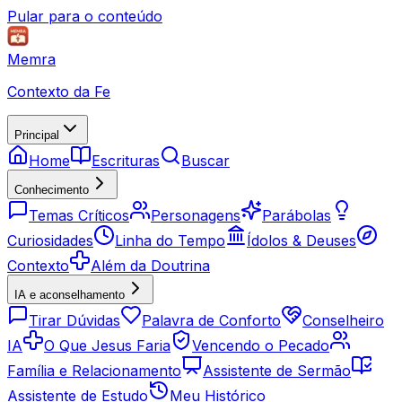
Pular para o conteúdo
Memra
Contexto da Fe
Principal
Home
Escrituras
Buscar
Conhecimento
Temas Críticos
Personagens
Parábolas
Curiosidades
Linha do Tempo
Ídolos & Deuses
Contexto
Além da Doutrina
IA e aconselhamento
Tirar Dúvidas
Palavra de Conforto
Conselheiro
IA
O Que Jesus Faria
Vencendo o Pecado
Família e Relacionamento
Assistente de Sermão
Assistente de Estudo
Meu Histórico