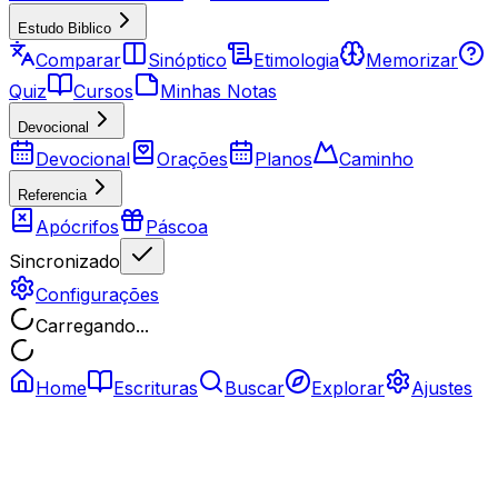
Estudo Biblico
Comparar
Sinóptico
Etimologia
Memorizar
Quiz
Cursos
Minhas Notas
Devocional
Devocional
Orações
Planos
Caminho
Referencia
Apócrifos
Páscoa
Sincronizado
Configurações
Carregando...
Home
Escrituras
Buscar
Explorar
Ajustes