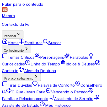
Pular para o conteúdo
Memra
Contexto da Fe
Principal
Home
Escrituras
Buscar
Conhecimento
Temas Críticos
Personagens
Parábolas
Curiosidades
Linha do Tempo
Ídolos & Deuses
Contexto
Além da Doutrina
IA e aconselhamento
Tirar Dúvidas
Palavra de Conforto
Conselheiro
IA
O Que Jesus Faria
Vencendo o Pecado
Família e Relacionamento
Assistente de Sermão
Assistente de Estudo
Meu Histórico