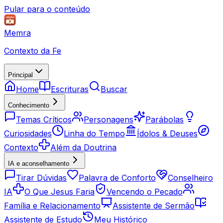
Pular para o conteúdo
Memra
Contexto da Fe
Principal
Home
Escrituras
Buscar
Conhecimento
Temas Críticos
Personagens
Parábolas
Curiosidades
Linha do Tempo
Ídolos & Deuses
Contexto
Além da Doutrina
IA e aconselhamento
Tirar Dúvidas
Palavra de Conforto
Conselheiro
IA
O Que Jesus Faria
Vencendo o Pecado
Família e Relacionamento
Assistente de Sermão
Assistente de Estudo
Meu Histórico