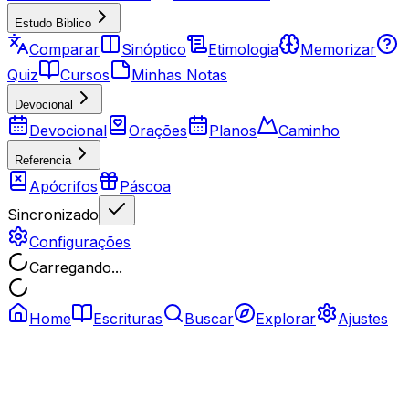
Estudo Biblico
Comparar
Sinóptico
Etimologia
Memorizar
Quiz
Cursos
Minhas Notas
Devocional
Devocional
Orações
Planos
Caminho
Referencia
Apócrifos
Páscoa
Sincronizado
Configurações
Carregando...
Home
Escrituras
Buscar
Explorar
Ajustes