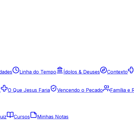
idades
Linha do Tempo
Ídolos & Deuses
Contexto
A
O Que Jesus Faria
Vencendo o Pecado
Família e
uiz
Cursos
Minhas Notas