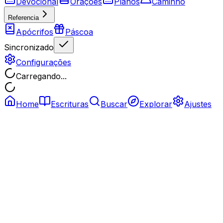
Devocional
Orações
Planos
Caminho
Referencia
Apócrifos
Páscoa
Sincronizado
Configurações
Carregando...
Home
Escrituras
Buscar
Explorar
Ajustes