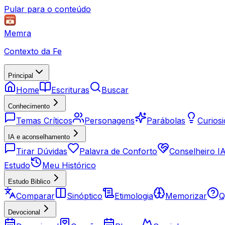
Pular para o conteúdo
Memra
Contexto da Fe
Principal
Home
Escrituras
Buscar
Conhecimento
Temas Críticos
Personagens
Parábolas
Curios
IA e aconselhamento
Tirar Dúvidas
Palavra de Conforto
Conselheiro I
Estudo
Meu Histórico
Estudo Biblico
Comparar
Sinóptico
Etimologia
Memorizar
Q
Devocional