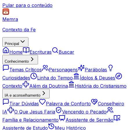
Pular para o conteúdo
Memra
Contexto da Fe
Principal
Home
Escrituras
Buscar
Conhecimento
Temas Críticos
Personagens
Parábolas
Curiosidades
Linha do Tempo
Ídolos & Deuses
Contexto
Além da Doutrina
História do Cristianismo
IA e aconselhamento
Tirar Dúvidas
Palavra de Conforto
Conselheiro
IA
O Que Jesus Faria
Vencendo o Pecado
Família e Relacionamento
Assistente de Sermão
Assistente de Estudo
Meu Histórico