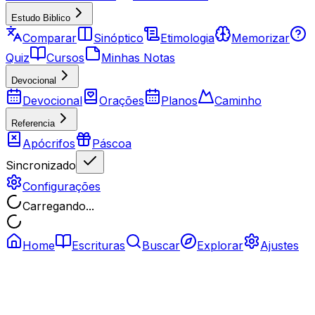
Estudo Biblico
Comparar
Sinóptico
Etimologia
Memorizar
Quiz
Cursos
Minhas Notas
Devocional
Devocional
Orações
Planos
Caminho
Referencia
Apócrifos
Páscoa
Sincronizado
Configurações
Carregando...
Home
Escrituras
Buscar
Explorar
Ajustes