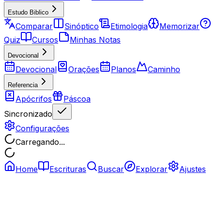
Estudo Biblico
Comparar
Sinóptico
Etimologia
Memorizar
Quiz
Cursos
Minhas Notas
Devocional
Devocional
Orações
Planos
Caminho
Referencia
Apócrifos
Páscoa
Sincronizado
Configurações
Carregando...
Home
Escrituras
Buscar
Explorar
Ajustes