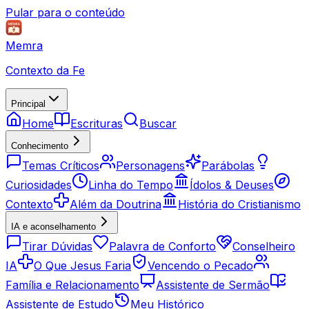
Pular para o conteúdo
Memra
Contexto da Fe
Principal
Home
Escrituras
Buscar
Conhecimento
Temas Críticos
Personagens
Parábolas
Curiosidades
Linha do Tempo
Ídolos & Deuses
Contexto
Além da Doutrina
História do Cristianismo
IA e aconselhamento
Tirar Dúvidas
Palavra de Conforto
Conselheiro
IA
O Que Jesus Faria
Vencendo o Pecado
Família e Relacionamento
Assistente de Sermão
Assistente de Estudo
Meu Histórico