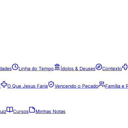
idades
Linha do Tempo
Ídolos & Deuses
Contexto
A
O Que Jesus Faria
Vencendo o Pecado
Família e
uiz
Cursos
Minhas Notas