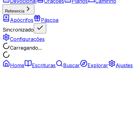
Devocional
Orações
Planos
Caminho
Referencia
Apócrifos
Páscoa
Sincronizado
Configurações
Carregando...
Home
Escrituras
Buscar
Explorar
Ajustes