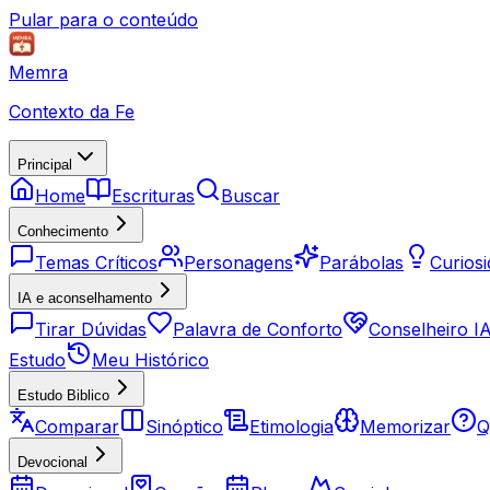
Pular para o conteúdo
Memra
Contexto da Fe
Principal
Home
Escrituras
Buscar
Conhecimento
Temas Críticos
Personagens
Parábolas
Curios
IA e aconselhamento
Tirar Dúvidas
Palavra de Conforto
Conselheiro I
Estudo
Meu Histórico
Estudo Biblico
Comparar
Sinóptico
Etimologia
Memorizar
Q
Devocional