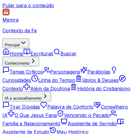
Pular para o conteúdo
Memra
Contexto da Fe
Principal
Home
Escrituras
Buscar
Conhecimento
Temas Críticos
Personagens
Parábolas
Curiosidades
Linha do Tempo
Ídolos & Deuses
Contexto
Além da Doutrina
História do Cristianismo
IA e aconselhamento
Tirar Dúvidas
Palavra de Conforto
Conselheiro
IA
O Que Jesus Faria
Vencendo o Pecado
Família e Relacionamento
Assistente de Sermão
Assistente de Estudo
Meu Histórico