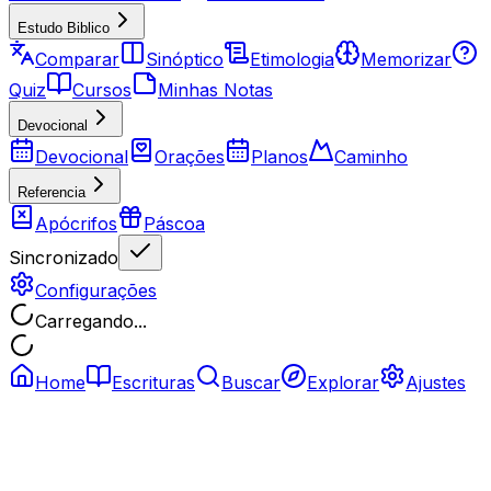
Estudo Biblico
Comparar
Sinóptico
Etimologia
Memorizar
Quiz
Cursos
Minhas Notas
Devocional
Devocional
Orações
Planos
Caminho
Referencia
Apócrifos
Páscoa
Sincronizado
Configurações
Carregando...
Home
Escrituras
Buscar
Explorar
Ajustes