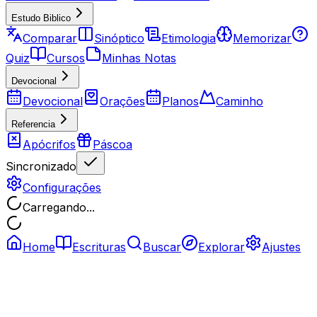
Estudo Biblico
Comparar
Sinóptico
Etimologia
Memorizar
Quiz
Cursos
Minhas Notas
Devocional
Devocional
Orações
Planos
Caminho
Referencia
Apócrifos
Páscoa
Sincronizado
Configurações
Carregando...
Home
Escrituras
Buscar
Explorar
Ajustes