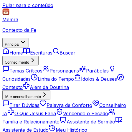
Pular para o conteúdo
Memra
Contexto da Fe
Principal
Home
Escrituras
Buscar
Conhecimento
Temas Críticos
Personagens
Parábolas
Curiosidades
Linha do Tempo
Ídolos & Deuses
Contexto
Além da Doutrina
IA e aconselhamento
Tirar Dúvidas
Palavra de Conforto
Conselheiro
IA
O Que Jesus Faria
Vencendo o Pecado
Família e Relacionamento
Assistente de Sermão
Assistente de Estudo
Meu Histórico