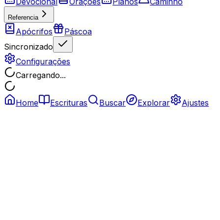
Devocional
Orações
Planos
Caminho
Referencia
Apócrifos
Páscoa
Sincronizado
Configurações
Carregando...
Home
Escrituras
Buscar
Explorar
Ajustes