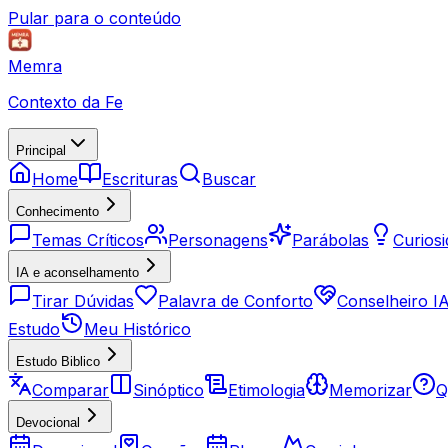
Pular para o conteúdo
Memra
Contexto da Fe
Principal
Home
Escrituras
Buscar
Conhecimento
Temas Críticos
Personagens
Parábolas
Curios
IA e aconselhamento
Tirar Dúvidas
Palavra de Conforto
Conselheiro I
Estudo
Meu Histórico
Estudo Biblico
Comparar
Sinóptico
Etimologia
Memorizar
Q
Devocional