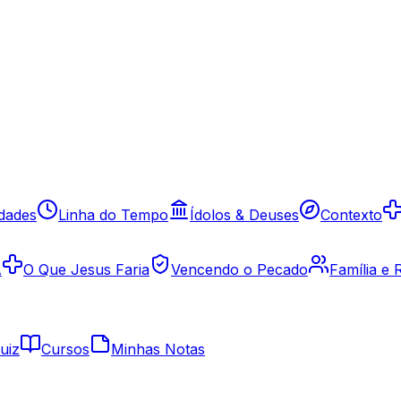
idades
Linha do Tempo
Ídolos & Deuses
Contexto
A
O Que Jesus Faria
Vencendo o Pecado
Família e
uiz
Cursos
Minhas Notas