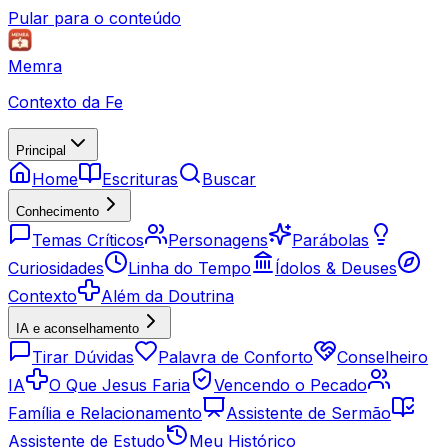
Pular para o conteúdo
Memra
Contexto da Fe
Principal
Home
Escrituras
Buscar
Conhecimento
Temas Críticos
Personagens
Parábolas
Curiosidades
Linha do Tempo
Ídolos & Deuses
Contexto
Além da Doutrina
IA e aconselhamento
Tirar Dúvidas
Palavra de Conforto
Conselheiro
IA
O Que Jesus Faria
Vencendo o Pecado
Família e Relacionamento
Assistente de Sermão
Assistente de Estudo
Meu Histórico