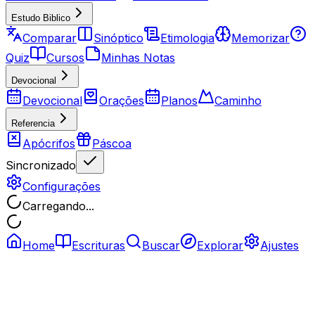
Estudo Biblico
Comparar
Sinóptico
Etimologia
Memorizar
Quiz
Cursos
Minhas Notas
Devocional
Devocional
Orações
Planos
Caminho
Referencia
Apócrifos
Páscoa
Sincronizado
Configurações
Carregando...
Home
Escrituras
Buscar
Explorar
Ajustes