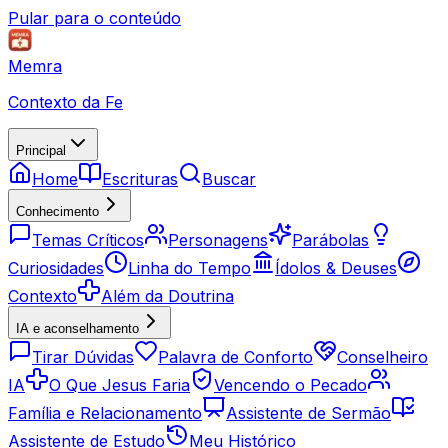
Pular para o conteúdo
Memra
Contexto da Fe
Principal
Home
Escrituras
Buscar
Conhecimento
Temas Críticos
Personagens
Parábolas
Curiosidades
Linha do Tempo
Ídolos & Deuses
Contexto
Além da Doutrina
IA e aconselhamento
Tirar Dúvidas
Palavra de Conforto
Conselheiro
IA
O Que Jesus Faria
Vencendo o Pecado
Família e Relacionamento
Assistente de Sermão
Assistente de Estudo
Meu Histórico