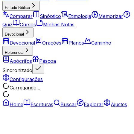
Estudo Biblico
Comparar
Sinóptico
Etimologia
Memorizar
Quiz
Cursos
Minhas Notas
Devocional
Devocional
Orações
Planos
Caminho
Referencia
Apócrifos
Páscoa
Sincronizado
Configurações
Carregando...
Home
Escrituras
Buscar
Explorar
Ajustes