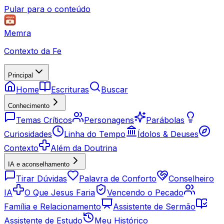
Pular para o conteúdo
Memra
Contexto da Fe
Principal
Home
Escrituras
Buscar
Conhecimento
Temas Críticos
Personagens
Parábolas
Curiosidades
Linha do Tempo
Ídolos & Deuses
Contexto
Além da Doutrina
IA e aconselhamento
Tirar Dúvidas
Palavra de Conforto
Conselheiro
IA
O Que Jesus Faria
Vencendo o Pecado
Família e Relacionamento
Assistente de Sermão
Assistente de Estudo
Meu Histórico