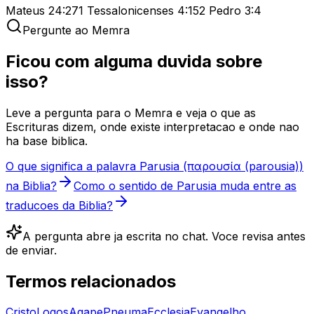
Mateus 24:27
1 Tessalonicenses 4:15
2 Pedro 3:4
Pergunte ao Memra
Ficou com alguma duvida sobre
isso?
Leve a pergunta para o Memra e veja o que as
Escrituras dizem, onde existe interpretacao e onde nao
ha base biblica.
O que significa a palavra Parusia (παρουσία (parousia))
na Biblia?
Como o sentido de Parusia muda entre as
traducoes da Biblia?
A pergunta abre ja escrita no chat. Voce revisa antes
de enviar.
Termos relacionados
Cristo
Logos
Agape
Pneuma
Ecclesia
Evangelho