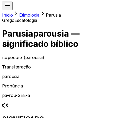
Início
Etimologia
Parusia
Grego
Escatologia
Parusia
parousia
—
significado bíblico
παρουσία (parousia)
Transliteração
parousia
Pronúncia
pa-rou-SEE-a