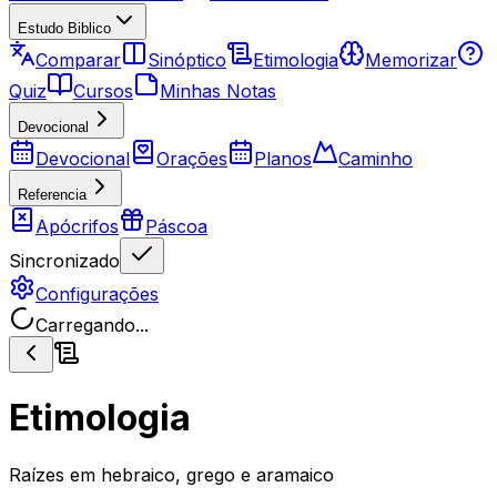
Estudo Biblico
Comparar
Sinóptico
Etimologia
Memorizar
Quiz
Cursos
Minhas Notas
Devocional
Devocional
Orações
Planos
Caminho
Referencia
Apócrifos
Páscoa
Sincronizado
Configurações
Carregando...
Etimologia
Raízes em hebraico, grego e aramaico