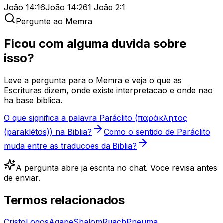
João 14:16
João 14:26
1 João 2:1
Pergunte ao Memra
Ficou com alguma duvida sobre
isso?
Leve a pergunta para o Memra e veja o que as
Escrituras dizem, onde existe interpretacao e onde nao
ha base biblica.
O que significa a palavra Paráclito (παράκλητος
(paraklētos)) na Biblia?
Como o sentido de Paráclito
muda entre as traducoes da Biblia?
A pergunta abre ja escrita no chat. Voce revisa antes
de enviar.
Termos relacionados
Cristo
Logos
Agape
Shalom
Ruach
Pneuma