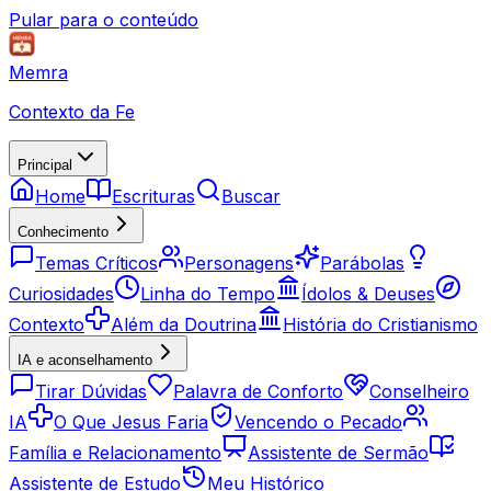
Pular para o conteúdo
Memra
Contexto da Fe
Principal
Home
Escrituras
Buscar
Conhecimento
Temas Críticos
Personagens
Parábolas
Curiosidades
Linha do Tempo
Ídolos & Deuses
Contexto
Além da Doutrina
História do Cristianismo
IA e aconselhamento
Tirar Dúvidas
Palavra de Conforto
Conselheiro
IA
O Que Jesus Faria
Vencendo o Pecado
Família e Relacionamento
Assistente de Sermão
Assistente de Estudo
Meu Histórico