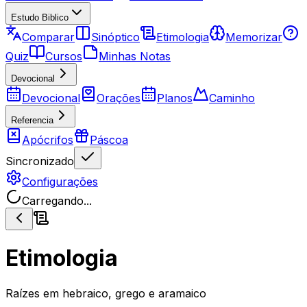
Estudo Biblico
Comparar
Sinóptico
Etimologia
Memorizar
Quiz
Cursos
Minhas Notas
Devocional
Devocional
Orações
Planos
Caminho
Referencia
Apócrifos
Páscoa
Sincronizado
Configurações
Carregando...
Etimologia
Raízes em hebraico, grego e aramaico