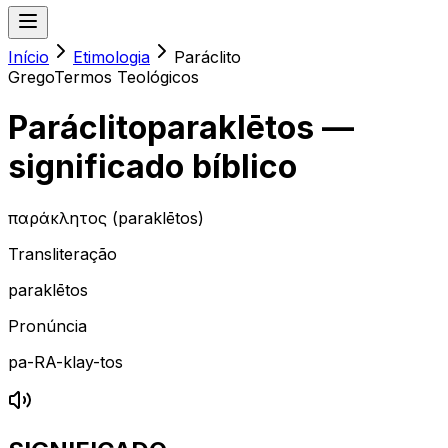
Início
Etimologia
Paráclito
Grego
Termos Teológicos
Paráclito
paraklētos
—
significado bíblico
παράκλητος (paraklētos)
Transliteração
paraklētos
Pronúncia
pa-RA-klay-tos